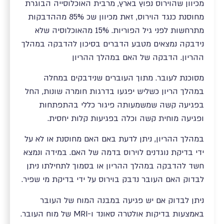
מכיוון שהוירוס נפוץ בארץ, מרבית האוכלוסייה הבוגרת
מחוסנת כנגד הוירוס, זאת מכיוון שכ 85% מההדבקות
מתרחשות לפני גיל הפוריות. 15% מהאוכלוסיה שלא
נידבקה נמצאים מטבע הדברים בסיכון להדבקה במהלך
ההריון. הדבקה של האם במהלך ההריון
מסוכנת לעובר. מתוך העוברים שנידבקים במחלה
במהלך הריון כשליש יפגעו בדרגות חומרה שונות, החל
בפגיעה קשה שמשמעותה פיגור כללי בהתפתחות
ופגיעה מוחית קשה וכלה בפגיעות קלות יחסית.
במהלך ההריון, ניתן לדעת באם האם מחוסנת או לא על
ידי בדיקת נוגדנים לוירוס בדמה של האם. במידה ונמצא
חשד להדבקה במהלך ההריון או בסמוך לתחילתו ניתן
לבדוק האם העובר נדבק בוירוס על ידי בדיקת מי שפיר.
ניתן לבדוק אם יש פגיעה במבנה המוח של העובר
באמצעות בדיקות אולטרה סאונד ו-MRI של מוח העובר.