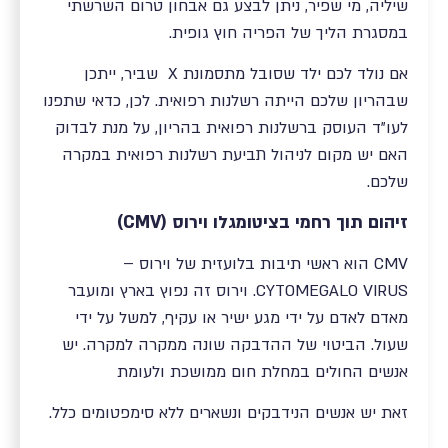
שיליה, מי שפיר, ניתן לבצע גם אבחון טרום השרשתי
במסגרת הליך של הפריה חוץ גופית.
אם נולד לכם ילד שסובל מתסמונת X שביר, ייתכן
שבהריון שלכם הייתה רשלנות רפואית. לכן, כדאי שתפנו
לעו"ד העוסק ברשלנות רפואית בהריון, על מנת לבדוק
האם יש מקום לניהול תביעת רשלנות רפואית במקרה
שלכם.
זיהום תוך רחמי בציטומגלו וירוס (CMV)
CMV הוא ראשי תיבות בלועזית של וירוס –
CYTOMEGALO VIRUS. וירוס זה נפוץ בארץ ומועבר
מאדם לאדם על ידי מגע ישיר או עקיף, למשל על ידי
שעול. הביטוי של ההדבקה שונה ממקרה למקרה. יש
אנשים החולים במחלת חום ממושכת ולעומת
זאת יש אנשים הנידבקים ונשארים ללא סימפטומים כלל.