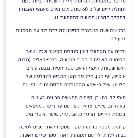
מדובר בתסמונת הכרומוזומלית השכיחה ביותר, עם
תוחלת חיים של כ-60 שנה, ולכן מירב מאמצי האבחון
במהלך ההריון מכוונים לתסמונת זו.
ככל שהאשה מתבגרת הסיכון להולדת ילד עם תסמונת
זו עולה.
ילדים עם תסמונת דאון סובלים מפיגור שכלי. שאר
הסימנים השכיחים הם היפוטוניה, ברכיצפאליה (מבנה
ראש שטוח), היקף הראש קטן יחסית, מבנה עיניים
אופייני, אף קטן, חלל פה קטן המביא להבלטה של
הלשון. אצל כ-40% מהסובלים מתסמונת זו יהיו גם
מומי לב. כמו כן, קיימים ממצאים חריגים בעיניים
באוזניים, שיניים, צוואר קצר עם עודף עור, ממצאים
בכפות הידיים, הרגליים, אגן, עור, שיער ואיברי מין.
קיימות מספר בדיקות סקר שנועדו לאתר נשים לסיכון
גבוה ללדת ילד עם תסמונת דאון : סקר שליש ראשון,