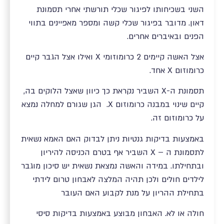
השני בשכיחותו לפיגור שכלי תורשתי אחרי תסמונת
דאון. מדובר בפיגור שכלי קשה ומספר מאפיינים בתווי
הפנים ובאיברים אחרים.
אצל האשה קיימים 2 כרומוזומי X ואילו אצל הגבר קיים
כרומוזום X אחד.
תסמונת ה-X השביר נקראת כך כיוון שאצל הלוקים בה,
קיים שינוי במבנה כרומוזום X. הגן שגורם למחלה נמצא
על כרומוזום זה.
באמצעות בדיקות גנטיות ניתן לבדוק האם האמא נשאית
לתסמונת ה – X השביר אף בטרם הכניסה להיריון
ובתחילתו. במידה והאשה נמצאת נשאית יש סיכון מוגבר
לילדים חולים ולכן תהיה המלצה לאבחון טרום לידתי
בתחילת ההריון על מנת לקבוע האם העובר
חולה או לא. האבחון מבוצע באמצעות בדיקות סיסי