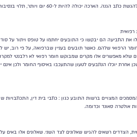
נה. הארכה יכולה להיות ל-60 יום ויותר, תלוי בנסיבות המקרה.
 רפואית
 את התביעה הם יבקשו כי התובעים יחתמו על טופס ויתור על סודי
חומר הרפואי שלהם. כאשר תובעים בעניין שברפואה, על פי רוב, יש 
ים שלא מאפשרים אלו מקרים שמבוקש חומר רפואי לא רלבנטי למקרה
ן אחרת יוכלו הנתבעים לטעון שהתעכבו באיסוף החומר ולכן אינם י
מסמכים המצויים ברשות התובע כגון : כתבי בית דין, התכתבויות שונ
ות אולטרה סאונד וכדומה.
ת, הצדדים רשאים להגיש שאלונים לצד השני. שאלונים אלו באים על