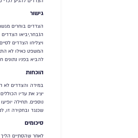
הצדדים להגיע לכדי 
גישור
הצדדים בוחרים מגשר, 
הנבחר,יביאו הצדדים 
ויצליחו הצדדים לסיי
המשפט כאילו לא התנה
להביא בפניו נתונים ח
הוכחות
במידה והצדדים לא הצ
יציג את עדיו הכוללי
נוספים. תחילה יופיע
שכנגד ובחקירה זו, ל
סיכומים
לאחר שהסתיים הליך הה