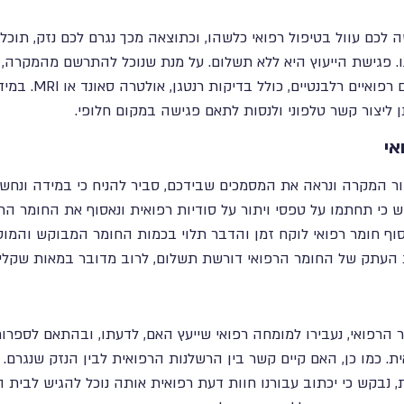
 לכם עוול בטיפול רפואי כלשהו, וכתוצאה מכך נגרם לכם נזק, תוכל
. פגישת הייעוץ היא ללא תשלום. על מנת שנוכל להתרשם מהמקרה, 
זו כמה שיותר מסמכים רפוא
ן ליצור קשר טלפוני ולנסות לתאם פגישה במקום חלופי.
אי
ר המקרה ונראה את המסמכים שבידכם, סביר להניח כי במידה ונחש
ש כי תחתמו על טפסי ויתור על סודיות רפואית ונאסוף את החומר ה
וף חומר רפואי לוקח זמן והדבר תלוי בכמות החומר המבוקש והמוס
העתק של החומר הרפואי דורשת תשלום, לרוב מדובר במאות שקלים
הרפואי, נעבירו למומחה רפואי שייעץ האם, לדעתו, ובהתאם לספרות
ת. כמו כן, האם קיים קשר בין הרשלנות הרפואית לבין הנזק שנגרם
 נבקש כי יכתוב עבורנו חוות דעת רפואית אותה נוכל להגיש לבית ה