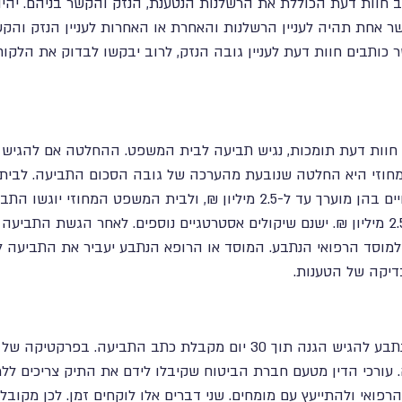
ב חוות דעת הכוללת את הרשלנות הנטענת, הנזק והקשר בניהם. יהי
 אחת תהיה לעניין הרשלנות והאחרת או האחרות לעניין הנזק והקשר
 כותבים חוות דעת לעניין גובה הנזק, לרוב יבקשו לבדוק את הלקוח
ו חוות דעת תומכות, נגיש תביעה לבית המשפט. ההחלטה אם להגיש
וזי היא החלטה שנובעת מהערכה של גובה הסכום התביעה. לבית 
תביעות שסכום הפיצויים בהן מוערך עד ל-2.5 מיליון ₪, ולבית המשפט המחו
בהן מוערך ביותר מ-2.5 מיליון ₪. ישנם שיקולים אסטרטגיים נוספים. לאחר הגשת ה
למוסד הרפואי הנתבע. המוסד או הרופא הנתבע יעביר את התביעה 
בדיקה של הטענות.
לפי החוק, על הצד הנתבע להגיש הגנה תוך 30 יום מקבלת כתב התביעה. ב
 עורכי הדין מטעם חברת הביטוח שקיבלו לידם את התיק צריכים ללמו
פואי ולהתייעץ עם מומחים. שני דברים אלו לוקחים זמן. לכן מקובל,