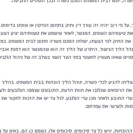
פשרה, יוגש לבית המשפט הסכם פשרה ובכך תסתיים התביעה.
על פי רוב יהיה זה עורך דין ותיק בתחום הנזיקין או שופט בדימוס.
את טיעוניהם השונים. המגשר, לאחר שישמע את טענותיהם יציע הצע
ם את התיק לפי הצעתו, ישלחו הסכם פשרה חתום לבית המשפט. במידה
ל הליך הגישור. היתרון של הליך זה הוא שהמגשר הוא דמות אובייק
סויים שאינו מעוניין לחשוף בפני הצד השני בשלב זה של ניהול התביע
ליחו להגיע לכדי פשרה, ינוהל הליך הוכחות בבית המשפט. בהליך 
ם את הרופאים שכתבו את חוות הדעת, התובעים עצמם/ הנתבעים ולעי
ו עדי התובע ולאחר מכן עדי הנתבע. לכל צד יש את הזכות לחקור את
נסות ולערער את עמדתם.
וכחות, יגיש כל צד סיכומים. סיכומים אלו, כשמם כן הם, באים על 