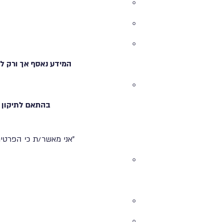
המידע נאסף אך ורק ל
בהתאם לתיקון 13 לחוק, עיבוד מידע אישי יתבצע רק לאחר קבלת הסכמה מפורשת מהנושא במידע.
"אני מאשר/ת כי הפרטי