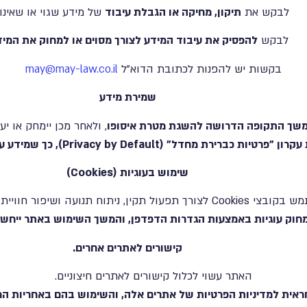
לבקש את
תיקון, מחיקה או הגבלת עיבוד
של מידע שגוי או שאינו ר
לבקש
להפסיק את עיבוד המידע לצורך מסוים או למחוק את המיד
בקשות יש להפנות לכתובת הדוא"ל
may@may-law.co.il
שמירת מידע
שך התקופה הדרושה להשגת מטרת איסופו
, ולאחר מכן יימחק או יע
ברירת מחדל" (Privacy by Default), כך שמידע עודף אינו נשמר.
שימוש בעוגיות (Cookies)
ל תקין, ניתוח תנועה ושיפור חוויית המשתמש.
למחוק עוגיות באמצעות הגדרות הדפדפן, והמשך השימוש באתר ייחש
קישורים לאתרים אחרים.
האתר עשוי לכלול קישורים לאתרים חיצוניים.
ראית למדיניות הפרטיות של אתרים אלה, והשימוש בהם באחריות 