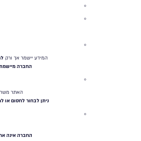
המידע יישמר אך ורק
למ
החברה מיישמת עקרון "פרטיות כ
האתר משתמש בקובצי Cookies לצורך תפעו
ניתן לבחור לחסום או 
החברה אינה אח